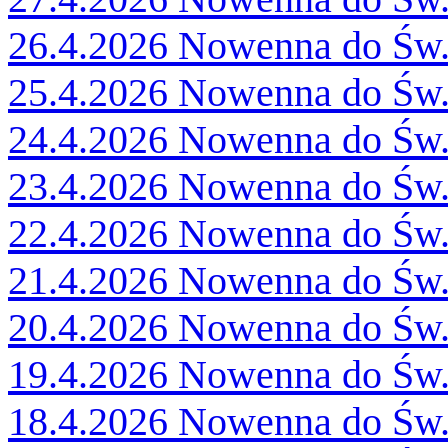
26.4.2026 Nowenna do Św. 
25.4.2026 Nowenna do Św. 
24.4.2026 Nowenna do Św. 
23.4.2026 Nowenna do Św. 
22.4.2026 Nowenna do Św. 
21.4.2026 Nowenna do Św.
20.4.2026 Nowenna do Św.
19.4.2026 Nowenna do Św.
18.4.2026 Nowenna do Św.