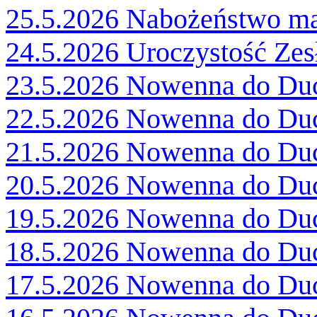
25.5.2026 Nabożeństwo ma
24.5.2026 Uroczystość Zes
23.5.2026 Nowenna do Duc
22.5.2026 Nowenna do Duc
21.5.2026 Nowenna do Duc
20.5.2026 Nowenna do Duc
19.5.2026 Nowenna do Duc
18.5.2026 Nowenna do Duc
17.5.2026 Nowenna do Duc