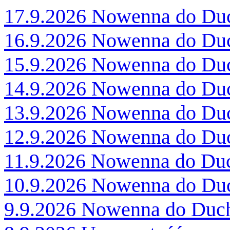
17.9.2026 Nowenna do Duc
16.9.2026 Nowenna do Duc
15.9.2026 Nowenna do Duc
14.9.2026 Nowenna do Duc
13.9.2026 Nowenna do Duc
12.9.2026 Nowenna do Duc
11.9.2026 Nowenna do Duc
10.9.2026 Nowenna do Duc
9.9.2026 Nowenna do Duch