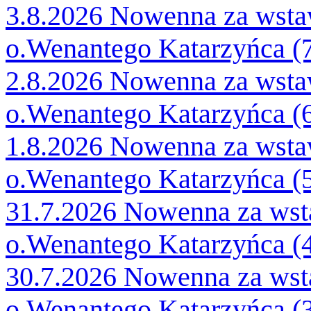
3.8.2026 Nowenna za wsta
o.Wenantego Katarzyńca (7
2.8.2026 Nowenna za wsta
o.Wenantego Katarzyńca (6
1.8.2026 Nowenna za wsta
o.Wenantego Katarzyńca (5
31.7.2026 Nowenna za wst
o.Wenantego Katarzyńca (4
30.7.2026 Nowenna za wst
o.Wenantego Katarzyńca (3