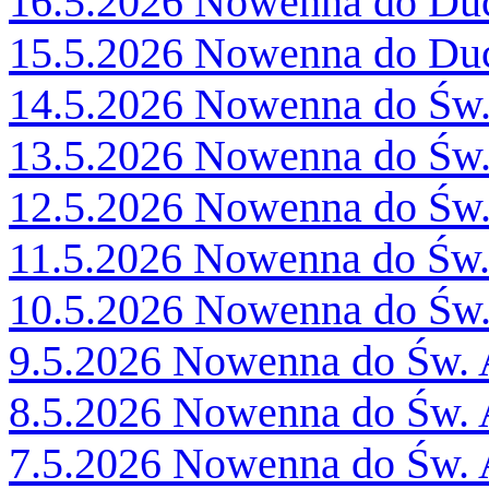
16.5.2026 Nowenna do Duc
15.5.2026 Nowenna do Duc
14.5.2026 Nowenna do Św. 
13.5.2026 Nowenna do Św. 
12.5.2026 Nowenna do Św. 
11.5.2026 Nowenna do Św. 
10.5.2026 Nowenna do Św. 
9.5.2026 Nowenna do Św. A
8.5.2026 Nowenna do Św. A
7.5.2026 Nowenna do Św. A