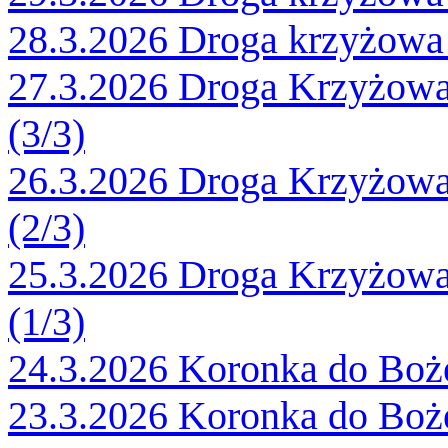
28.3.2026 Droga krzyżowa 
27.3.2026 Droga Krzyżowa
(3/3)
26.3.2026 Droga Krzyżowa
(2/3)
25.3.2026 Droga Krzyżowa
(1/3)
24.3.2026 Koronka do Boże
23.3.2026 Koronka do Boże