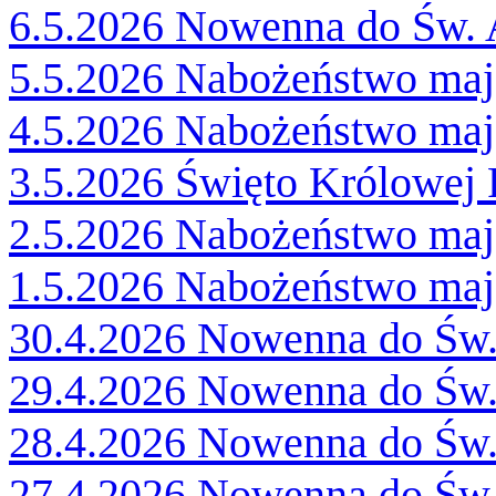
6.5.2026 Nowenna do Św. A
5.5.2026 Nabożeństwo maj
4.5.2026 Nabożeństwo maj
3.5.2026 Święto Królowej 
2.5.2026 Nabożeństwo maj
1.5.2026 Nabożeństwo maj
30.4.2026 Nowenna do Św. 
29.4.2026 Nowenna do Św. 
28.4.2026 Nowenna do Św. 
27.4.2026 Nowenna do Św. 