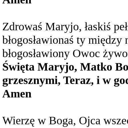
Zdrowaś Maryjo, łaskiś peł
błogosławionaś ty między 
błogosławiony Owoc żywot
Święta Maryjo, Matko Boż
grzesznymi, Teraz, i w go
Amen
Wierzę w Boga, Ojca wsz