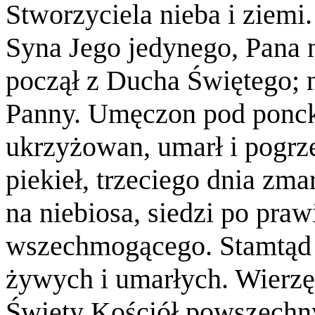
Stworzyciela nieba i ziemi.
Syna Jego jedynego, Pana n
począł z Ducha Świętego; n
Panny. Umęczon pod ponck
ukrzyżowan, umarł i pogrze
piekieł, trzeciego dnia zm
na niebiosa, siedzi po pra
wszechmogącego. Stamtąd 
żywych i umarłych. Wierz
Święty Kościół powszechny