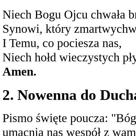
Niech Bogu Ojcu chwała b
Synowi, który zmartwychws
I Temu, co pociesza nas,
Niech hołd wieczystych pł
Amen.
2. Nowenna do Ducha
Pismo święte poucza: "Bóg 
umacnia nas wespół z wami