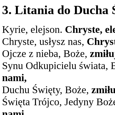
3. Litania do Ducha 
Kyrie, elejson.
Chryste, el
Chryste, usłysz nas,
Chryst
Ojcze z nieba, Boże,
zmiłu
Synu Odkupicielu świata, 
nami,
Duchu Święty, Boże,
zmiłu
Święta Trójco, Jedyny Boż
nami,