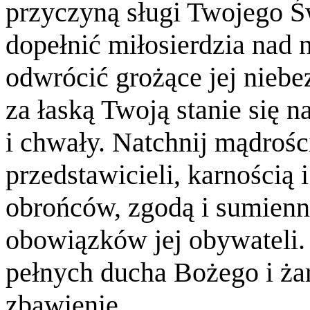
przyczyną sługi Twojego Ś
dopełnić miłosierdzia nad 
odwrócić grożące jej nieb
za łaską Twoją stanie się 
i chwały. Natchnij mądrości
przedstawicieli, karnością
obrońców, zgodą i sumienn
obowiązków jej obywateli.
pełnych ducha Bożego i ża
zbawienie.