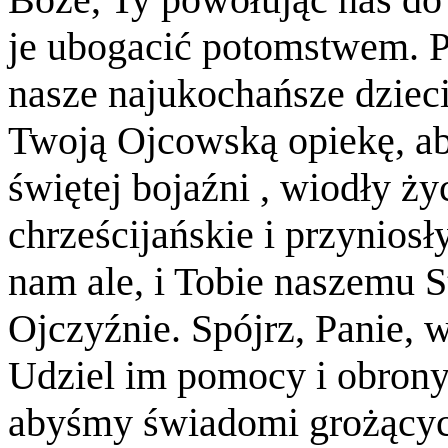
je ubogacić potomstwem. 
nasze najukochańsze dziec
Twoją Ojcowską opiekę, ab
świętej bojaźni , wiodły ż
chrześcijańskie i przyniosł
nam ale, i Tobie naszemu S
Ojczyźnie. Spójrz, Panie, w
Udziel im pomocy i obron
abyśmy świadomi grożącyc