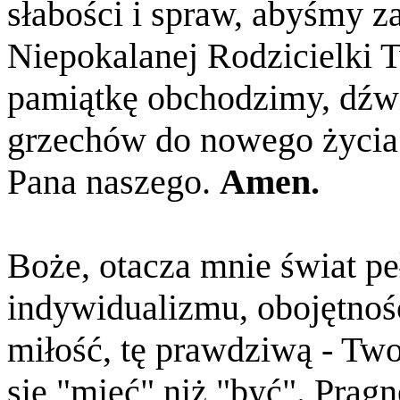
słabości i spraw, abyśmy 
Niepokalanej Rodzicielki T
pamiątkę obchodzimy, dźwi
grzechów do nowego życia.
Pana naszego.
Amen.
Boże, otacza mnie świat pe
indywidualizmu, obojętnoś
miłość, tę prawdziwą - Two
się "mieć" niż "być". Prag