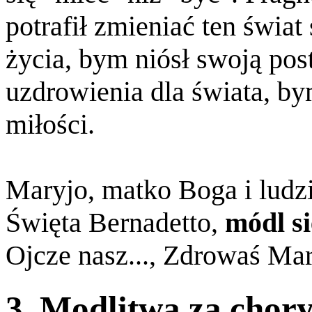
potrafił zmieniać ten świ
życia, bym niósł swoją pos
uzdrowienia dla świata, b
miłości.
Maryjo, matko Boga i ludz
Święta Bernadetto,
módl si
Ojcze nasz..., Zdrowaś Mar
3. Modlitwa za chor