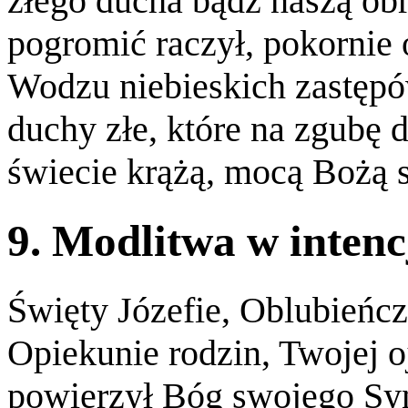
złego ducha bądź naszą ob
pogromić raczył, pokornie o
Wodzu niebieskich zastępów
duchy złe, które na zgubę 
świecie krążą, mocą Bożą s
9. Modlitwa w intenc
Święty Józefie, Oblubieńc
Opiekunie rodzin, Twojej o
powierzył Bóg swojego Syn