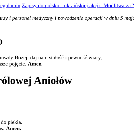
egulamin
Zapisy do polsko - ukraińskiej akcji "Modlitwa za
karzy i personel medyczny i powodzenie operacji w dniu 5 ma
o
awdy Bożej, daj nam stałość i pewność wiary,
sze pojęcie.
Amen
rólowej Aniołów
 do piekła.
as.
Amen.