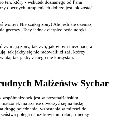
ko ten, który - wskutek doznanego od Pana
zy obecnych utrapieniach dobrze jest tak zostać,
eś wolny? Nie szukaj żony! Ale jeśli się ożenisz,
nie grzeszy. Tacy jednak cierpieć będą udręki
órzy mają żony, tak żyli, jakby byli nieżonaci, a
dują, tak jakby się nie radowali; ci zaś, którzy
wiata, tak jakby z niego nie korzystali.
rudnych Małżeństw Sychar
dy współmałżonek jest w pozamałżeńskim
 małżonek ma szanse otworzyć się na łaskę
na drogę pojednania, wzrastania w miłości do
żeństwa polega na uzdrowieniu relacji między