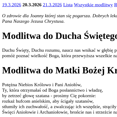
19.3.2026
20.3.2026
21.3.2026
Lista
Wszystkie modlitwy
R
O zdrowie dla Joanny której stan się pogarsza. Dobrych le
Pana Naszego Jezusa Chrystusa.
Modlitwa do Ducha Święteg
Duchu Święty, Duchu rozumu, naucz nas wnikać w głębię pr
pomóż poznać wielkość Boga, która przewyższa wszelkie na
Modlitwa do Matki Bożej K
Potężna Niebios Królowo i Pani Aniołów,
Ty, która otrzymałaś od Boga posłannictwo i władzę,
by zetrzeć głowę szatana - prosimy Cię pokornie:
rozkaż hufcom anielskim, aby ścigały szatanów,
stłumiły ich zuchwałość, a zwalczając ich wszędzie, strąciły
Święci Aniołowie i Archaniołowie, brońcie nas i strzeżcie n