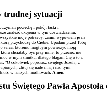
 trudnej sytuacji
otrzymali pociechę i pokój, łaski i
 może znaleźć ukojenia w tym doświadczeniu,
z wszystkie moje potrzeby, zanim wypowiem je na
z którą przychodzę do Ciebie. Upadam przed Tobą
go serca, któremu mógłbym powierzyć moją
która chciałaby być przy mnie, to przecież nie
omóc w mym smutku, dlatego błagam Cię o to z
iat: "O cokolwiek poprosisz świętego Józefa, z
rapionych, zlituj się nade mną i nad tymi
ufność w naszych modlitwach.
Amen.
istu Świętego Pawła Apostoła