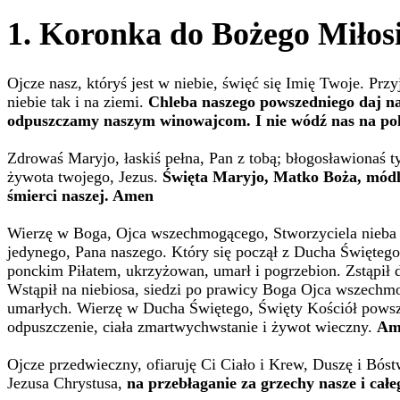
1. Koronka do Bożego Miłosi
Ojcze nasz, któryś jest w niebie, święć się Imię Twoje. Pr
niebie tak i na ziemi.
Chleba naszego powszedniego daj na
odpuszczamy naszym winowajcom. I nie wódź nas na pok
Zdrowaś Maryjo, łaskiś pełna, Pan z tobą; błogosławionaś 
żywota twojego, Jezus.
Święta Maryjo, Matko Boża, módl 
śmierci naszej. Amen
Wierzę w Boga, Ojca wszechmogącego, Stworzyciela nieba i
jedynego, Pana naszego. Który się począł z Ducha Święteg
ponckim Piłatem, ukrzyżowan, umarł i pogrzebion. Zstąpił d
Wstąpił na niebiosa, siedzi po prawicy Boga Ojca wszechm
umarłych. Wierzę w Ducha Świętego, Święty Kościół pows
odpuszczenie, ciała zmartwychwstanie i żywot wieczny.
Am
Ojcze przedwieczny, ofiaruję Ci Ciało i Krew, Duszę i Bós
Jezusa Chrystusa,
na przebłaganie za grzechy nasze i całe