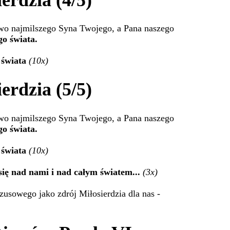
erdzia (4/5)
two najmilszego Syna Twojego, a Pana naszego
go świata.
 świata
(10x)
erdzia (5/5)
two najmilszego Syna Twojego, a Pana naszego
go świata.
 świata
(10x)
się nad nami i nad całym światem...
(3x)
zusowego jako zdrój Miłosierdzia dla nas -