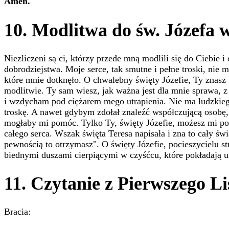
Amen.
10. Modlitwa do św. Józefa w
Niezliczeni są ci, którzy przede mną modlili się do Ciebie i 
dobrodziejstwa. Moje serce, tak smutne i pełne troski, nie
które mnie dotknęło. O chwalebny święty Józefie, Ty znas
modlitwie. Ty sam wiesz, jak ważna jest dla mnie sprawa, 
i wzdycham pod ciężarem mego utrapienia. Nie ma ludzkie
troskę. A nawet gdybym zdołał znaleźć współczującą osobę, 
mogłaby mi pomóc. Tylko Ty, święty Józefie, możesz mi p
całego serca. Wszak święta Teresa napisała i zna to cały św
pewnością to otrzymasz". O święty Józefie, pocieszycielu st
biednymi duszami cierpiącymi w czyśćcu, które pokładają 
11. Czytanie z Pierwszego L
Bracia: