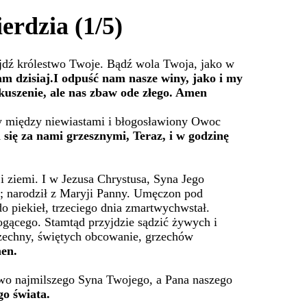
erdzia (1/5)
zyjdź królestwo Twoje. Bądź wola Twoja, jako w
m dzisiaj.I odpuść nam nasze winy, jako i my
uszenie, ale nas zbaw ode złego. Amen
ty między niewiastami i błogosławiony Owoc
się za nami grzesznymi, Teraz, i w godzinę
 ziemi. I w Jezusa Chrystusa, Syna Jego
o; narodził z Maryji Panny. Umęczon pod
o piekieł, trzeciego dnia zmartwychwstał.
ogącego. Stamtąd przyjdzie sądzić żywych i
zechny, świętych obcowanie, grzechów
en.
two najmilszego Syna Twojego, a Pana naszego
go świata.