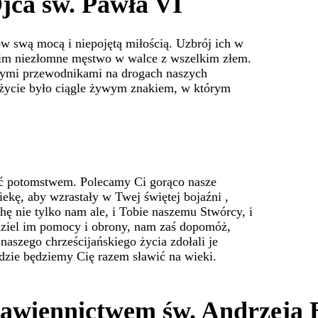
jca św. Pawła VI
w swą mocą i niepojętą miłością. Uzbrój ich w
j im niezłomne męstwo w walce z wszelkim złem.
atłymi przewodnikami na drogach naszych
h życie było ciągle żywym znakiem, w którym
ić potomstwem. Polecamy Ci gorąco nasze
kę, aby wzrastały w Twej świętej bojaźni ,
hę nie tylko nam ale, i Tobie naszemu Stwórcy, i
Udziel im pomocy i obrony, nam zaś dopomóż,
szego chrześcijańskiego życia zdołali je
dzie będziemy Cię razem sławić na wieki.
tawiennictwem św. Andrzeja 