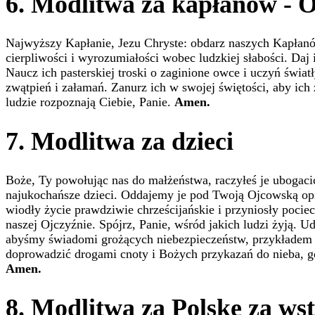
6. Modlitwa za kapłanów - O
Najwyższy Kapłanie, Jezu Chryste: obdarz naszych Kapłanó
cierpliwości i wyrozumiałości wobec ludzkiej słabości. Da
Naucz ich pasterskiej troski o zaginione owce i uczyń świ
zwątpień i załamań. Zanurz ich w swojej świętości, aby ic
ludzie rozpoznają Ciebie, Panie.
Amen.
7. Modlitwa za dzieci
Boże, Ty powołując nas do małżeństwa, raczyłeś je ubogac
najukochańsze dzieci. Oddajemy je pod Twoją Ojcowską opie
wiodły życie prawdziwie chrześcijańskie i przyniosły pociec
naszej Ojczyźnie. Spójrz, Panie, wśród jakich ludzi żyją. 
abyśmy świadomi grożących niebezpieczeństw, przykładem na
doprowadzić drogami cnoty i Bożych przykazań do nieba, g
Amen.
8. Modlitwa za Polskę za ws