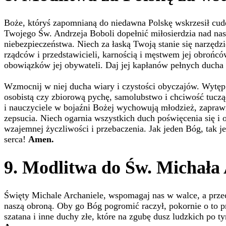
Boże, któryś zapomnianą do niedawna Polskę wskrzesił cud
Twojego Św. Andrzeja Boboli dopełnić miłosierdzia nad nas
niebezpieczeństwa. Niech za łaską Twoją stanie się narzędzi
rządców i przedstawicieli, karnością i męstwem jej obrońc
obowiązków jej obywateli. Daj jej kapłanów pełnych ducha 
Wzmocnij w niej ducha wiary i czystości obyczajów. Wytęp
osobistą czy zbiorową pychę, samolubstwo i chciwość tuczą
i nauczyciele w bojaźni Bożej wychowują młodzież, zaprawia
zepsucia. Niech ogarnia wszystkich duch poświęcenia się i 
wzajemnej życzliwości i przebaczenia. Jak jeden Bóg, tak je
serca!
Amen.
9. Modlitwa do Św. Michała
Święty Michale Archaniele, wspomagaj nas w walce, a prze
naszą obroną. Oby go Bóg pogromić raczył, pokornie o to p
szatana i inne duchy złe, które na zgubę dusz ludzkich po t