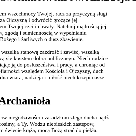
em wszechmocy Twojej, racz za przyczyną sługi
zą Ojczyzną i odwrócić grożące jej
em Twojej czci i chwały. Natchnij mądrością jej
ów, zgodą i sumiennością w wypełnianiu
Bożego i żarliwych o dusz zbawienie.
 wszelką stanową zazdrość i zawiść, wszelką
cą się kosztem dobra publicznego. Niech rodzice
jąc ją do posłuszeństwa i pracy, a chroniąc od
ofiarności względem Kościoła i Ojczyzny, duch
dna wiara, nadzieja i miłość niech krzepi nasze
 Archanioła
ciw niegodziwości i zasadzkom złego ducha bądź
rosimy, a Ty, Wodzu niebieskich zastępów,
ym świecie krążą, mocą Bożą strąć do piekła.