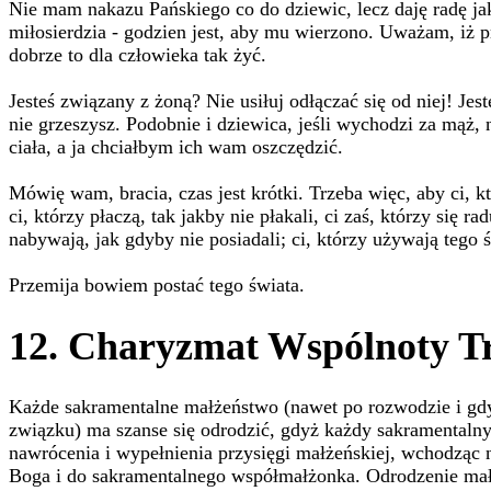
Nie mam nakazu Pańskiego co do dziewic, lecz daję radę ja
miłosierdzia - godzien jest, aby mu wierzono. Uważam, iż pr
dobrze to dla człowieka tak żyć.
Jesteś związany z żoną? Nie usiłuj odłączać się od niej! Jest
nie grzeszysz. Podobnie i dziewica, jeśli wychodzi za mąż, 
ciała, a ja chciałbym ich wam oszczędzić.
Mówię wam, bracia, czas jest krótki. Trzeba więc, aby ci, kt
ci, którzy płaczą, tak jakby nie płakali, ci zaś, którzy się ra
nabywają, jak gdyby nie posiadali; ci, którzy używają tego ś
Przemija bowiem postać tego świata.
12. Charyzmat Wspólnoty T
Każde sakramentalne małżeństwo (nawet po rozwodzie i g
związku) ma szanse się odrodzić, gdyż każdy sakramentalny
nawrócenia i wypełnienia przysięgi małżeńskiej, wchodząc 
Boga i do sakramentalnego współmałżonka. Odrodzenie mał