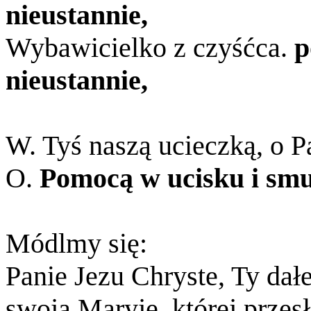
nieustannie,
Wybawicielko z czyśćca.
p
nieustannie,
W. Tyś naszą ucieczką, o P
O.
Pomocą w ucisku i sm
Módlmy się:
Panie Jezu Chryste, Ty dał
swoją Maryję, której przes