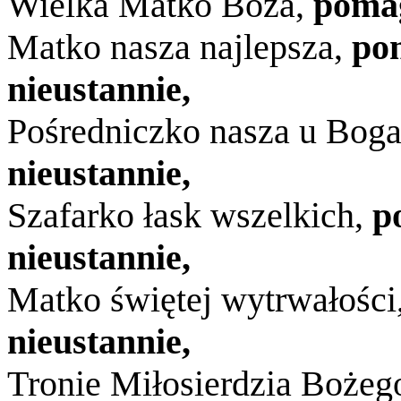
Wielka Matko Boża,
pomag
Matko nasza najlepsza,
po
nieustannie,
Pośredniczko nasza u Bog
nieustannie,
Szafarko łask wszelkich,
p
nieustannie,
Matko świętej wytrwałości
nieustannie,
Tronie Miłosierdzia Bożeg