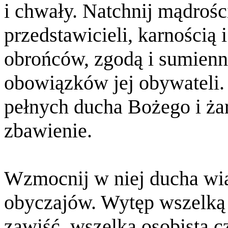
i chwały. Natchnij mądrości
przedstawicieli, karnością
obrońców, zgodą i sumienn
obowiązków jej obywateli.
pełnych ducha Bożego i ża
zbawienie.
Wzmocnij w niej ducha wia
obyczajów. Wytęp wszelką 
zawiść, wszelką osobistą c