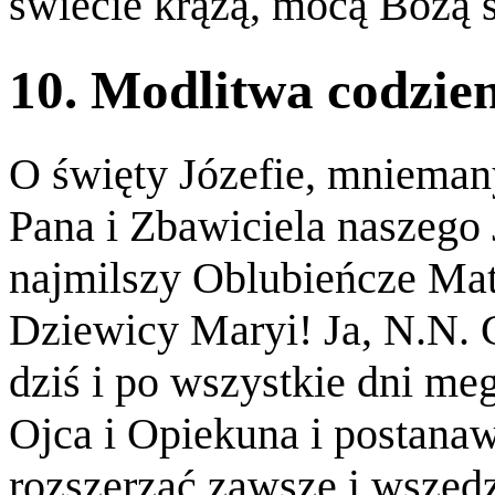
świecie krążą, mocą Bożą s
10. Modlitwa codzien
O święty Józefie, mnieman
Pana i Zbawiciela naszego 
najmilszy Oblubieńcze Mat
Dziewicy Maryi! Ja, N.N. 
dziś i po wszystkie dni meg
Ojca i Opiekuna i postana
rozszerzać zawsze i wszęd