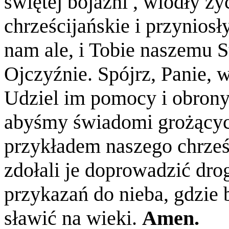
świętej bojaźni , wiodły ż
chrześcijańskie i przyniosł
nam ale, i Tobie naszemu S
Ojczyźnie. Spójrz, Panie, w
Udziel im pomocy i obron
abyśmy świadomi grożącyc
przykładem naszego chrześ
zdołali je doprowadzić dro
przykazań do nieba, gdzie
sławić na wieki.
Amen.