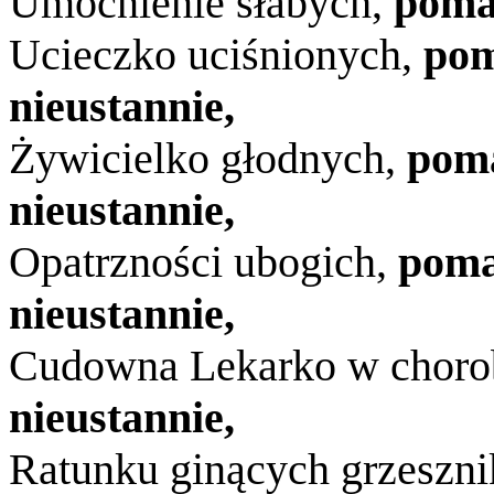
Umocnienie słabych,
poma
Ucieczko uciśnionych,
pom
nieustannie,
Żywicielko głodnych,
pom
nieustannie,
Opatrzności ubogich,
poma
nieustannie,
Cudowna Lekarko w choro
nieustannie,
Ratunku ginących grzeszn