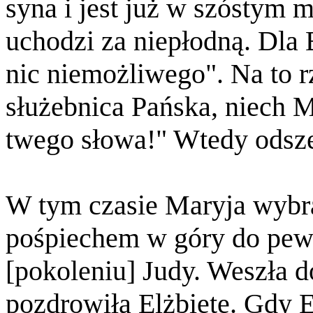
syna i jest już w szóstym m
uchodzi za niepłodną. Dla
nic niemożliwego". Na to r
służebnica Pańska, niech M
twego słowa!" Wtedy odszed
W tym czasie Maryja wybrał
pośpiechem w góry do pew
[pokoleniu] Judy. Weszła d
pozdrowiła Elżbietę. Gdy E