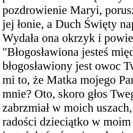
pozdrowienie Maryi, porusz
jej łonie, a Duch Święty na
Wydała ona okrzyk i powie
"Błogosławiona jesteś międ
błogosławiony jest owoc T
mi to, że Matka mojego Pa
mnie? Oto, skoro głos Twe
zabrzmiał w moich uszach, 
radości dzieciątko w moim