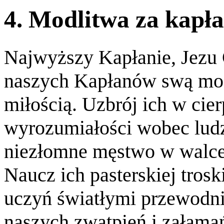
4. Modlitwa za kapł
Najwyższy Kapłanie, Jezu 
naszych Kapłanów swą moc
miłością. Uzbrój ich w cier
wyrozumiałości wobec ludz
niezłomne męstwo w walce
Naucz ich pasterskiej trosk
uczyń światłymi przewodn
naszych zwątpień i załama