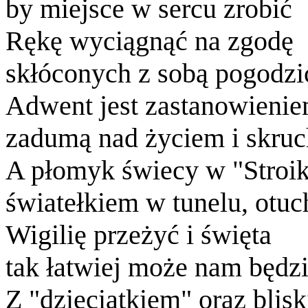
by miejsce w sercu zrobić
Rękę wyciągnąć na zgodę
skłóconych z sobą pogodzi
Adwent jest zastanowieni
zadumą nad życiem i skruc
A płomyk świecy w "Stroi
światełkiem w tunelu, otuc
Wigilię przeżyć i święta
tak łatwiej może nam będz
Z "dzieciątkiem" oraz blis