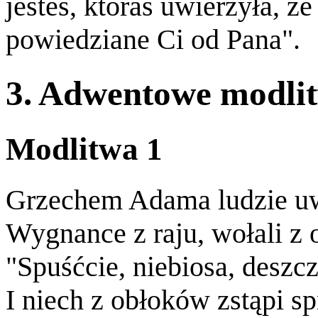
jesteś, któraś uwierzyła, że
powiedziane Ci od Pana".
3. Adwentowe modlit
Modlitwa 1
Grzechem Adama ludzie uw
Wygnance z raju, wołali z o
"Spuśćcie, niebiosa, deszc
I niech z obłoków zstąpi s