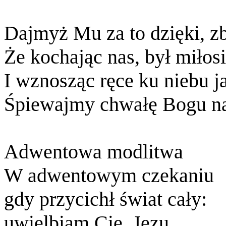
Dajmyż Mu za to dzięki, zb
Że kochając nas, był miłosi
I wznosząc ręce ku niebu 
Śpiewajmy chwałę Bogu n
Adwentowa modlitwa
W adwentowym czekaniu
gdy przycichł świat cały:
uwielbiam Cię, Jezu,