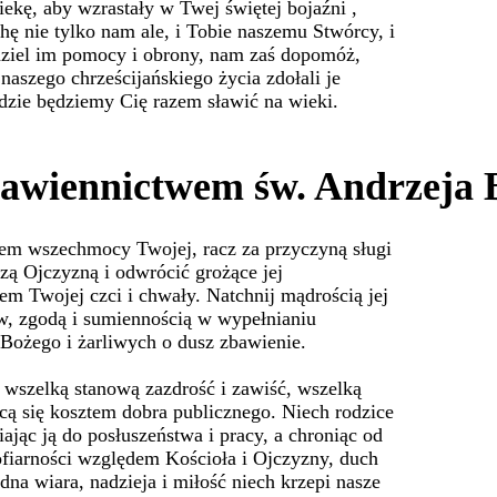
kę, aby wzrastały w Twej świętej bojaźni ,
hę nie tylko nam ale, i Tobie naszemu Stwórcy, i
Udziel im pomocy i obrony, nam zaś dopomóż,
szego chrześcijańskiego życia zdołali je
dzie będziemy Cię razem sławić na wieki.
tawiennictwem św. Andrzeja 
em wszechmocy Twojej, racz za przyczyną sługi
zą Ojczyzną i odwrócić grożące jej
em Twojej czci i chwały. Natchnij mądrością jej
ów, zgodą i sumiennością w wypełnianiu
Bożego i żarliwych o dusz zbawienie.
 wszelką stanową zazdrość i zawiść, wszelką
cą się kosztem dobra publicznego. Niech rodzice
jąc ją do posłuszeństwa i pracy, a chroniąc od
ofiarności względem Kościoła i Ojczyzny, duch
dna wiara, nadzieja i miłość niech krzepi nasze