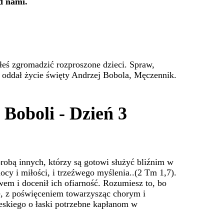
ad nami.
łeś zgromadzić rozproszone dzieci. Spraw,
 oddał życie święty Andrzej Bobola, Męczennik.
Boboli - Dzień 3
orobą innych, którzy są gotowi służyć bliźnim w
cy i miłości, i trzeźwego myślenia..(2 Tm 1,7).
em i docenił ich ofiarność. Rozumiesz to, bo
e, z poświęceniem towarzysząc chorym i
skiego o łaski potrzebne kapłanom w