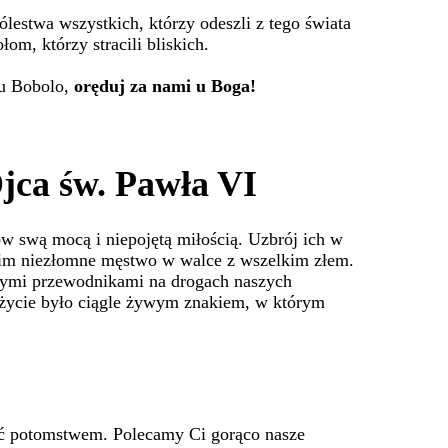
lestwa wszystkich, którzy odeszli z tego świata
om, którzy stracili bliskich.
u Bobolo,
oręduj za nami u Boga!
jca św. Pawła VI
w swą mocą i niepojętą miłością. Uzbrój ich w
j im niezłomne męstwo w walce z wszelkim złem.
atłymi przewodnikami na drogach naszych
h życie było ciągle żywym znakiem, w którym
ić potomstwem. Polecamy Ci gorąco nasze