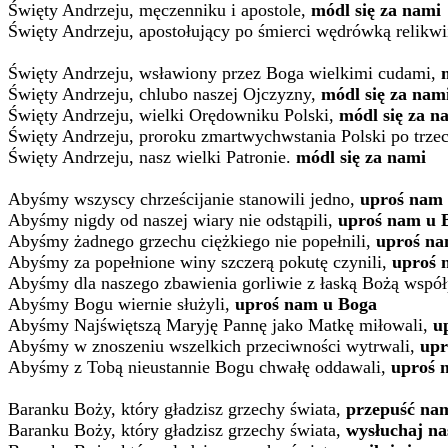
Święty Andrzeju, męczenniku i apostole,
módl się za nami
Święty Andrzeju, apostołujący po śmierci wędrówką relikw
Święty Andrzeju, wsławiony przez Boga wielkimi cudami,
Święty Andrzeju, chlubo naszej Ojczyzny,
módl się za nam
Święty Andrzeju, wielki Orędowniku Polski,
módl się za n
Święty Andrzeju, proroku zmartwychwstania Polski po trze
Święty Andrzeju, nasz wielki Patronie.
módl się za nami
Abyśmy wszyscy chrześcijanie stanowili jedno,
uproś nam
Abyśmy nigdy od naszej wiary nie odstąpili,
uproś nam u 
Abyśmy żadnego grzechu ciężkiego nie popełnili,
uproś na
Abyśmy za popełnione winy szczerą pokutę czynili,
uproś 
Abyśmy dla naszego zbawienia gorliwie z łaską Bożą wspó
Abyśmy Bogu wiernie służyli,
uproś nam u Boga
Abyśmy Najświętszą Maryję Pannę jako Matkę miłowali,
u
Abyśmy w znoszeniu wszelkich przeciwności wytrwali,
upr
Abyśmy z Tobą nieustannie Bogu chwałę oddawali,
uproś 
Baranku Boży, który gładzisz grzechy świata,
przepuść nam
Baranku Boży, który gładzisz grzechy świata,
wysłuchaj na