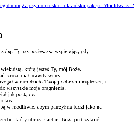
egulamin
Zapisy do polsko - ukraińskiej akcji "Modlitwa za
o
sobą. Ty nas pocieszasz wspierając, gdy
wiekuistą, którą jesteś Ty, mój Boże.
ąć, zrozumiał prawdy wiary.
rzegał w nim dzieło Twojej dobroci i mądrości, i
oić wszystkie moje pragnienia.
iał jak postąpić.
pokus.
bą w modlitwie, abym patrzył na ludzi jako na
rzechu, który obraża Ciebie, Boga po trzykroć