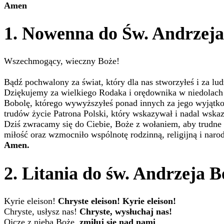
Amen
1. Nowenna do Św. Andrzeja
Wszechmogący, wieczny Boże!
Bądź pochwalony za świat, który dla nas stworzyłeś i za lud
Dziękujemy za wielkiego Rodaka i orędownika w niedolach 
Bobolę, którego wywyższyłeś ponad innych za jego wyjątko
trudów życie Patrona Polski, który wskazywał i nadal wska
Dziś zwracamy się do Ciebie, Boże z wołaniem, aby trudne 
miłość oraz wzmocniło wspólnotę rodzinną, religijną i naro
Amen.
2. Litania do św. Andrzeja B
Kyrie eleison!
Chryste eleison! Kyrie eleison!
Chryste, usłysz nas!
Chryste, wysłuchaj nas!
Ojcze z nieba Boże,
zmiłuj się nad nami