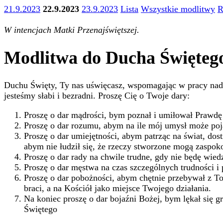
21.9.2023
22.9.2023
23.9.2023
Lista
Wszystkie modlitwy
R
W intencjach Matki Przenajświętszej.
Modlitwa do Ducha Święteg
Duchu Święty, Ty nas uświęcasz, wspomagając w pracy nad 
jesteśmy słabi i bezradni. Proszę Cię o Twoje dary:
Proszę o dar mądrości, bym poznał i umiłował Prawdę 
Proszę o dar rozumu, abym na ile mój umysł może poj
Proszę o dar umiejętności, abym patrząc na świat, dost
abym nie łudził się, że rzeczy stworzone mogą zaspok
Proszę o dar rady na chwile trudne, gdy nie będę wiedz
Proszę o dar męstwa na czas szczególnych trudności i 
Proszę o dar pobożności, abym chętnie przebywał z To
braci, a na Kościół jako miejsce Twojego działania.
Na koniec proszę o dar bojaźni Bożej, bym lękał się g
Świętego