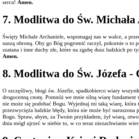
serca!
Amen.
7. Modlitwa do Św. Michała
Święty Michale Archaniele, wspomagaj nas w walce, a prze
naszą obroną. Oby go Bóg pogromić raczył, pokornie o to p
szatana i inne duchy złe, które na zgubę dusz ludzkich po t
Amen.
8. Modlitwa do Św. Józefa - 
O szczęśliwy, błogi św. Józefie, spadkobierco wiary wszystk
drogocenną cnotę. Pomnóż we mnie silną wiarę fundament wsz
nie może się podobać Bogu. Wyjednaj mi taką wiarę, która 
przezwycięża ludzkie błędy, która nie może być naruszona p
Bogu. Spraw, abym, za Twoim przykładem, żył wiarą, otwo
dnia mógł ujrzeć w niebie to, w co teraz niezachwianie wie