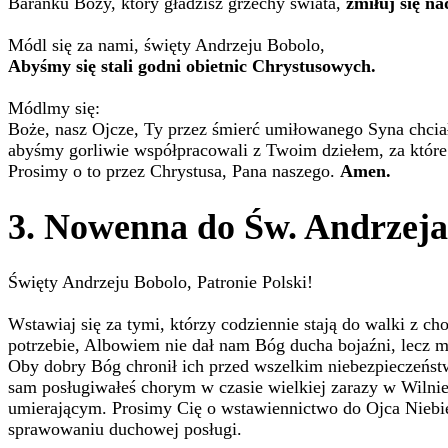
Baranku Boży, który gładzisz grzechy świata,
zmiłuj się n
Módl się za nami, święty Andrzeju Bobolo,
Abyśmy się stali godni obietnic Chrystusowych.
Módlmy się:
Boże, nasz Ojcze, Ty przez śmierć umiłowanego Syna chcia
abyśmy gorliwie współpracowali z Twoim dziełem, za które
Prosimy o to przez Chrystusa, Pana naszego.
Amen.
3. Nowenna do Św. Andrzeja 
Święty Andrzeju Bobolo, Patronie Polski!
Wstawiaj się za tymi, którzy codziennie stają do walki z ch
potrzebie, Albowiem nie dał nam Bóg ducha bojaźni, lecz mo
Oby dobry Bóg chronił ich przed wszelkim niebezpieczeństw
sam posługiwałeś chorym w czasie wielkiej zarazy w Wilni
umierającym. Prosimy Cię o wstawiennictwo do Ojca Niebie
sprawowaniu duchowej posługi.