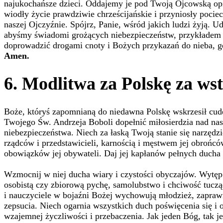
najukochańsze dzieci. Oddajemy je pod Twoją Ojcowską opie
wiodły życie prawdziwie chrześcijańskie i przyniosły pociec
naszej Ojczyźnie. Spójrz, Panie, wśród jakich ludzi żyją. 
abyśmy świadomi grożących niebezpieczeństw, przykładem na
doprowadzić drogami cnoty i Bożych przykazań do nieba, g
Amen.
6. Modlitwa za Polskę za ws
Boże, któryś zapomnianą do niedawna Polskę wskrzesił cud
Twojego Św. Andrzeja Boboli dopełnić miłosierdzia nad nas
niebezpieczeństwa. Niech za łaską Twoją stanie się narzędzi
rządców i przedstawicieli, karnością i męstwem jej obrońc
obowiązków jej obywateli. Daj jej kapłanów pełnych ducha 
Wzmocnij w niej ducha wiary i czystości obyczajów. Wytęp
osobistą czy zbiorową pychę, samolubstwo i chciwość tuczą
i nauczyciele w bojaźni Bożej wychowują młodzież, zaprawia
zepsucia. Niech ogarnia wszystkich duch poświęcenia się i 
wzajemnej życzliwości i przebaczenia. Jak jeden Bóg, tak je