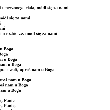
ii umęczonego ciała,
módl się za nami
módl się za nami
i
ami
cim rozbiorze,
módl się za nami
 u Boga
Boga
m u Boga
nam u Boga
łpracowali,
uproś nam u Boga
proś nam u Boga
oś nam u Boga
nam u Boga
, Panie
s, Panie,