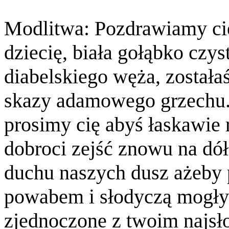
Modlitwa: Pozdrawiamy cię
dziecię, biała gołąbko czy
diabelskiego węża, została
skazy adamowego grzechu. 
prosimy cię abyś łaskawie 
dobroci zejść znowu na dół
duchu naszych dusz ażeby
powabem i słodyczą mogły
zjednoczone z twoim najs