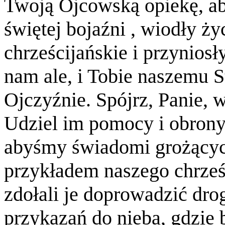
Twoją Ojcowską opiekę, ab
świętej bojaźni , wiodły ż
chrześcijańskie i przyniosł
nam ale, i Tobie naszemu S
Ojczyźnie. Spójrz, Panie, w
Udziel im pomocy i obron
abyśmy świadomi grożącyc
przykładem naszego chrześ
zdołali je doprowadzić dro
przykazań do nieba, gdzie