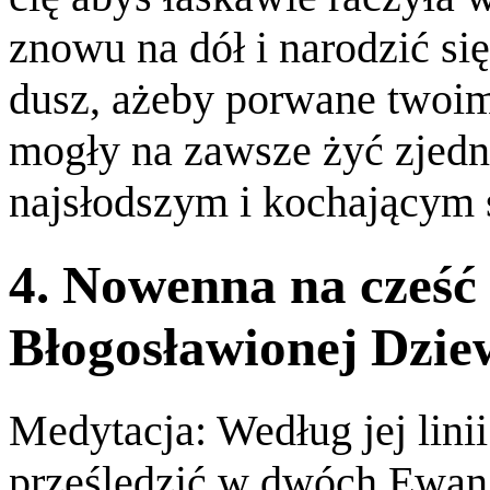
znowu na dół i narodzić si
dusz, ażeby porwane twoi
mogły na zawsze żyć zjed
najsłodszym i kochającym
4. Nowenna na cześć
Błogosławionej Dzie
Medytacja: Według jej lini
prześledzić w dwóch Ewan