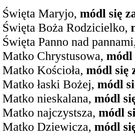
Święta Maryjo,
módl się z
Święta Boża Rodzicielko,
Święta Panno nad pannami
Matko Chrystusowa,
módl 
Matko Kościoła,
módl się 
Matko łaski Bożej,
módl si
Matko nieskalana,
módl si
Matko najczystsza,
módl s
Matko Dziewicza,
módl si