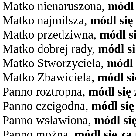
Matko nienaruszona,
módl 
Matko najmilsza,
módl się
Matko przedziwna,
módl s
Matko dobrej rady,
módl si
Matko Stworzyciela,
módl 
Matko Zbawiciela,
módl si
Panno roztropna,
módl się 
Panno czcigodna,
módl się
Panno wsławiona,
módl si
Panno można,
módl się za