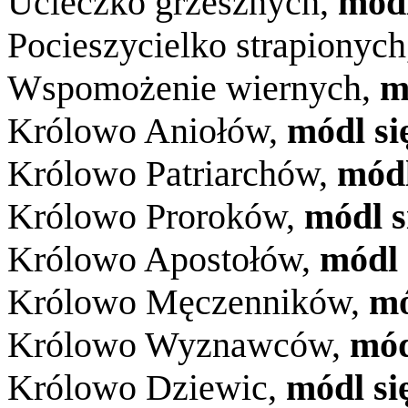
Ucieczko grzesznych,
módl
Pocieszycielko strapionyc
Wspomożenie wiernych,
m
Królowo Aniołów,
módl si
Królowo Patriarchów,
módl
Królowo Proroków,
módl s
Królowo Apostołów,
módl 
Królowo Męczenników,
mó
Królowo Wyznawców,
mód
Królowo Dziewic,
módl si