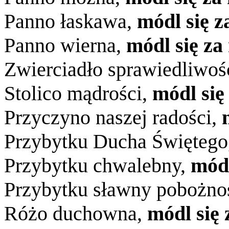
Panno łaskawa,
módl się z
Panno wierna,
módl się za
Zwierciadło sprawiedliwoś
Stolico mądrości,
módl się
Przyczyno naszej radości,
Przybytku Ducha Świętego
Przybytku chwalebny,
módl
Przybytku sławny pobożno
Różo duchowna,
módl się 