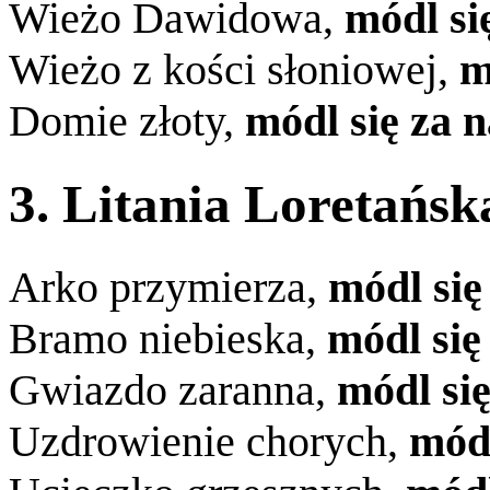
Wieżo Dawidowa,
módl si
Wieżo z kości słoniowej,
m
Domie złoty,
módl się za 
3. Litania Loretańsk
Arko przymierza,
módl się
Bramo niebieska,
módl się
Gwiazdo zaranna,
módl się
Uzdrowienie chorych,
módl