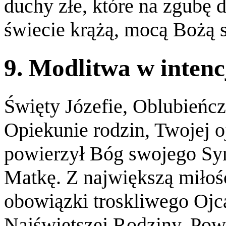
duchy złe, które na zgubę 
świecie krążą, mocą Bożą s
9. Modlitwa w intenc
Święty Józefie, Oblubieńc
Opiekunie rodzin, Twojej o
powierzył Bóg swojego Syn
Matkę. Z największą miłoś
obowiązki troskliwego Ojc
Najświętszej Rodziny. Po